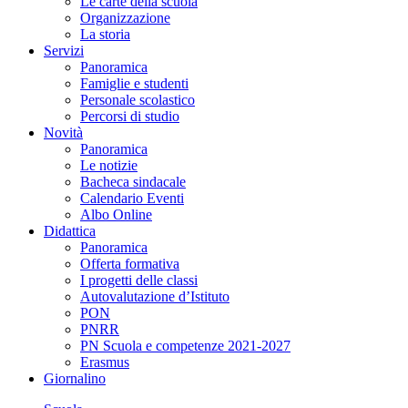
Le carte della scuola
Organizzazione
La storia
Servizi
Panoramica
Famiglie e studenti
Personale scolastico
Percorsi di studio
Novità
Panoramica
Le notizie
Bacheca sindacale
Calendario Eventi
Albo Online
Didattica
Panoramica
Offerta formativa
I progetti delle classi
Autovalutazione d’Istituto
PON
PNRR
PN Scuola e competenze 2021-2027
Erasmus
Giornalino