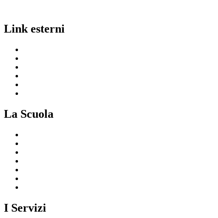
Link esterni
MIUR
Ufficio Scolastico Regionale
Invalsi
Scuola in Chiaro
Iscrizioni On Line
Comune
La Scuola
Presentazione
I luoghi della scuola
Le persone
I numeri della scuola
Le carte della scuola
Organizzazione
La storia
I Servizi