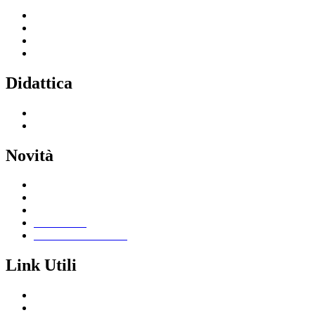
Servizi per le famiglie e studenti
Servizi per il personale scolastico
Indirizzi di studio
Tutti i servizi
Didattica
Offerta formativa
I progetti delle classi
Novità
Le notizie
Le circolari
Calendario eventi
Albo online
Giornalino scolastico
Link Utili
Segreteria Cloud
Registro Cloud