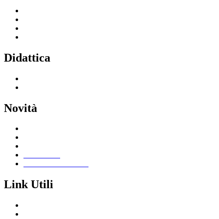
Servizi per le famiglie e studenti
Servizi per il personale scolastico
Indirizzi di studio
Tutti i servizi
Didattica
Offerta formativa
I progetti delle classi
Novità
Le notizie
Le circolari
Calendario eventi
Albo online
Giornalino scolastico
Link Utili
Segreteria Cloud
Registro Cloud