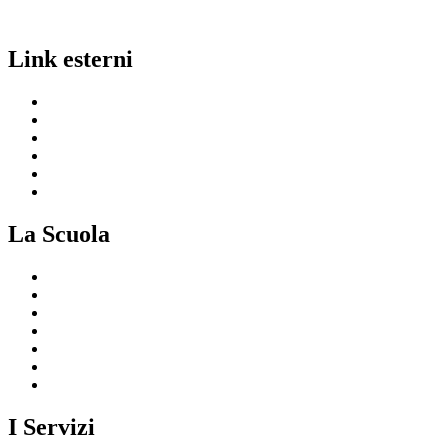
Link esterni
MIUR
Ufficio Scolastico Regionale
Invalsi
Scuola in Chiaro
Iscrizioni On Line
Comune
La Scuola
Presentazione
I luoghi della scuola
Le persone
I numeri della scuola
Le carte della scuola
Organizzazione
La storia
I Servizi