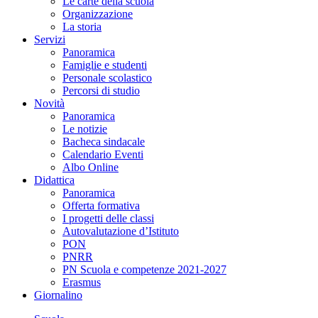
Le carte della scuola
Organizzazione
La storia
Servizi
Panoramica
Famiglie e studenti
Personale scolastico
Percorsi di studio
Novità
Panoramica
Le notizie
Bacheca sindacale
Calendario Eventi
Albo Online
Didattica
Panoramica
Offerta formativa
I progetti delle classi
Autovalutazione d’Istituto
PON
PNRR
PN Scuola e competenze 2021-2027
Erasmus
Giornalino