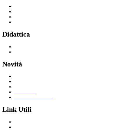
Servizi per le famiglie e studenti
Servizi per il personale scolastico
Indirizzi di studio
Tutti i servizi
Didattica
Offerta formativa
I progetti delle classi
Novità
Le notizie
Le circolari
Calendario eventi
Albo online
Giornalino scolastico
Link Utili
Segreteria Cloud
Registro Cloud