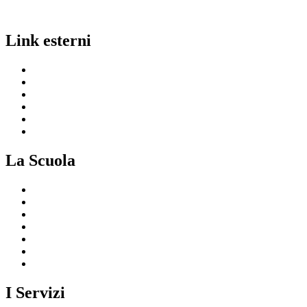
Link esterni
MIUR
Ufficio Scolastico Regionale
Invalsi
Scuola in Chiaro
Iscrizioni On Line
Comune
La Scuola
Presentazione
I luoghi della scuola
Le persone
I numeri della scuola
Le carte della scuola
Organizzazione
La storia
I Servizi