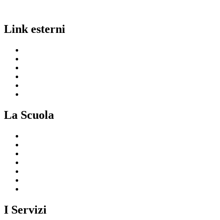
Link esterni
MIUR
Ufficio Scolastico Regionale
Invalsi
Scuola in Chiaro
Iscrizioni On Line
Comune
La Scuola
Presentazione
I luoghi della scuola
Le persone
I numeri della scuola
Le carte della scuola
Organizzazione
La storia
I Servizi