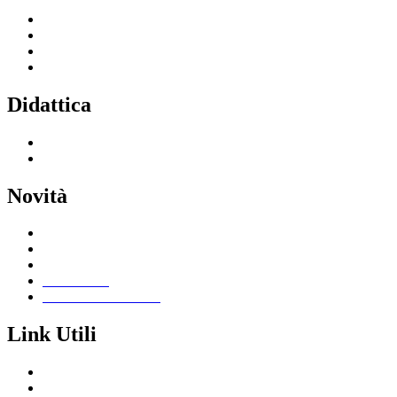
Servizi per le famiglie e studenti
Servizi per il personale scolastico
Indirizzi di studio
Tutti i servizi
Didattica
Offerta formativa
I progetti delle classi
Novità
Le notizie
Le circolari
Calendario eventi
Albo online
Giornalino scolastico
Link Utili
Segreteria Cloud
Registro Cloud