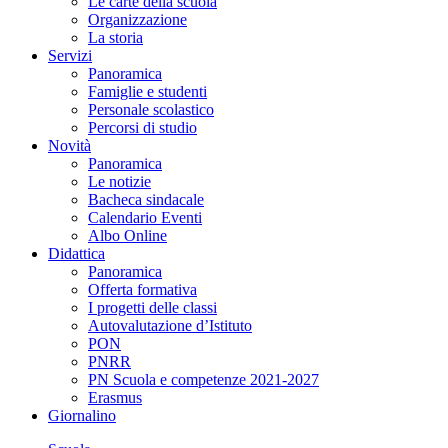
Le carte della scuola
Organizzazione
La storia
Servizi
Panoramica
Famiglie e studenti
Personale scolastico
Percorsi di studio
Novità
Panoramica
Le notizie
Bacheca sindacale
Calendario Eventi
Albo Online
Didattica
Panoramica
Offerta formativa
I progetti delle classi
Autovalutazione d’Istituto
PON
PNRR
PN Scuola e competenze 2021-2027
Erasmus
Giornalino