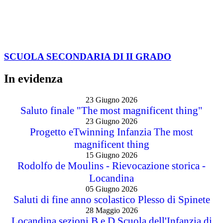
I progetti delle classi
Novità
Le notizie
Le circolari
Calendario eventi
Albo online
Giornalino scolastico
Link Utili
Segreteria Cloud
Registro Cloud
Amministrazione trasparente
Accesso civico
Graduatorie d’istituto
Sito vecchio
Privacy Policy
Dichiarazione di accessibilità