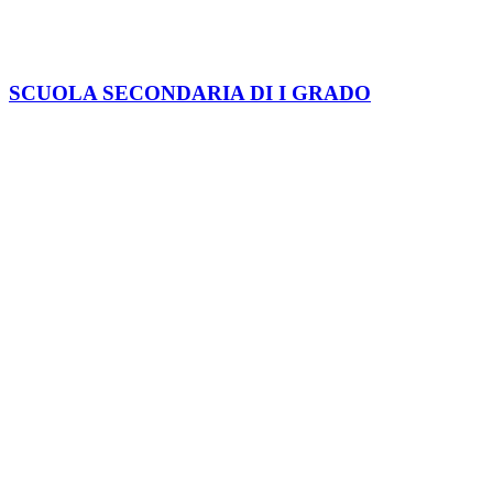
Servizi per le famiglie e studenti
Servizi per il personale scolastico
Indirizzi di studio
Tutti i servizi
Didattica
Offerta formativa
I progetti delle classi
Novità
Le notizie
Le circolari
Calendario eventi
Albo online
Giornalino scolastico
Link Utili
Segreteria Cloud
Registro Cloud