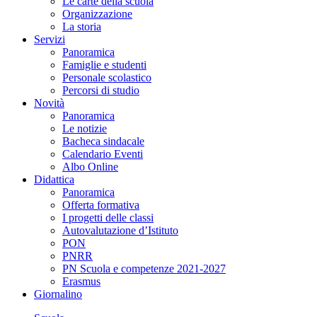
Le carte della scuola
Organizzazione
La storia
Servizi
Panoramica
Famiglie e studenti
Personale scolastico
Percorsi di studio
Novità
Panoramica
Le notizie
Bacheca sindacale
Calendario Eventi
Albo Online
Didattica
Panoramica
Offerta formativa
I progetti delle classi
Autovalutazione d’Istituto
PON
PNRR
PN Scuola e competenze 2021-2027
Erasmus
Giornalino