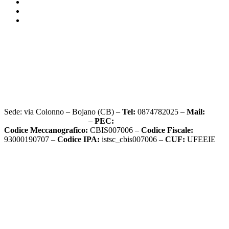
Accesso civico
Graduatorie d’istituto
Sito vecchio
Privacy Policy
Dichiarazione di accessibilità
Note legali
Sede: via Colonno – Bojano (CB) –
Tel:
0874782025 –
Mail:
cbis007006@istruzione.it
–
PEC:
cbis007006@pec.istruzione.it
Codice Meccanografico:
CBIS007006 –
Codice Fiscale:
93000190707 –
Codice IPA:
istsc_cbis007006 –
CUF:
UFEEIE