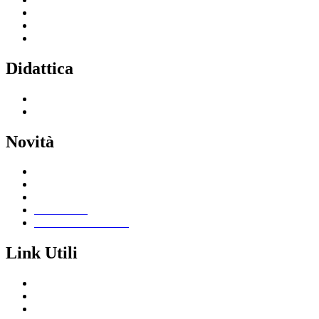
Servizi per il personale scolastico
Indirizzi di studio
Tutti i servizi
Didattica
Offerta formativa
I progetti delle classi
Novità
Le notizie
Le circolari
Calendario eventi
Albo online
Giornalino scolastico
Link Utili
Segreteria Cloud
Registro Cloud
Amministrazione trasparente