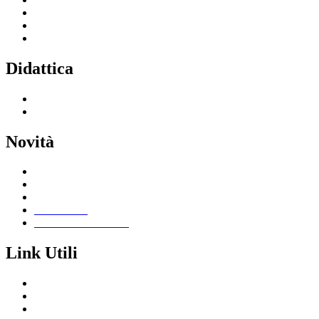
Servizi per il personale scolastico
Indirizzi di studio
Tutti i servizi
Didattica
Offerta formativa
I progetti delle classi
Novità
Le notizie
Le circolari
Calendario eventi
Albo online
Giornalino scolastico
Link Utili
Segreteria Cloud
Registro Cloud
Amministrazione trasparente