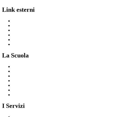
Link esterni
MIUR
Ufficio Scolastico Regionale
Invalsi
Scuola in Chiaro
Iscrizioni On Line
Comune
La Scuola
Presentazione
I luoghi della scuola
Le persone
I numeri della scuola
Le carte della scuola
Organizzazione
La storia
I Servizi
Servizi per le famiglie e studenti