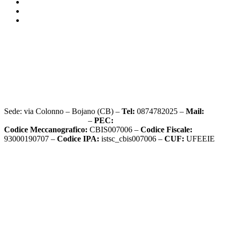
Accesso civico
Graduatorie d’istituto
Sito vecchio
Privacy Policy
Dichiarazione di accessibilità
Note legali
Sede: via Colonno – Bojano (CB) –
Tel:
0874782025 –
Mail:
cbis007006@istruzione.it
–
PEC:
cbis007006@pec.istruzione.it
Codice Meccanografico:
CBIS007006 –
Codice Fiscale:
93000190707 –
Codice IPA:
istsc_cbis007006 –
CUF:
UFEEIE