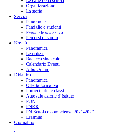
Le carte della scuola
Organizzazione
La storia
Servizi
Panoramica
Famiglie e studenti
Personale scolastico
Percorsi di studio
Novità
Panoramica
Le notizie
Bacheca sindacale
Calendario Eventi
Albo Online
Didattica
Panoramica
Offerta formativa
I progetti delle classi
Autovalutazione d’Istituto
PON
PNRR
PN Scuola e competenze 2021-2027
Erasmus
Giornalino