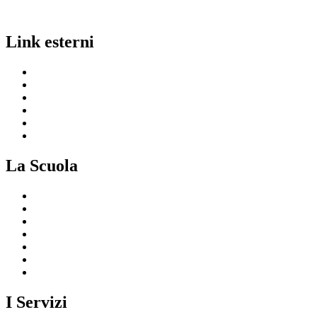
Link esterni
MIUR
Ufficio Scolastico Regionale
Invalsi
Scuola in Chiaro
Iscrizioni On Line
Comune
La Scuola
Presentazione
I luoghi della scuola
Le persone
I numeri della scuola
Le carte della scuola
Organizzazione
La storia
I Servizi