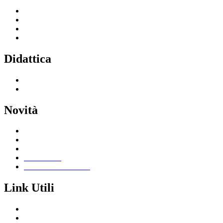
Servizi per le famiglie e studenti
Servizi per il personale scolastico
Indirizzi di studio
Tutti i servizi
Didattica
Offerta formativa
I progetti delle classi
Novità
Le notizie
Le circolari
Calendario eventi
Albo online
Giornalino scolastico
Link Utili
Segreteria Cloud
Registro Cloud