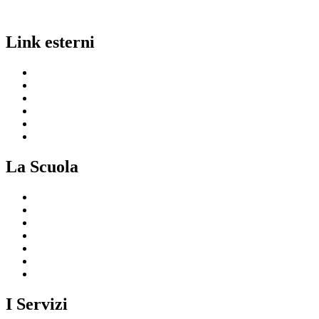
Link esterni
MIUR
Ufficio Scolastico Regionale
Invalsi
Scuola in Chiaro
Iscrizioni On Line
Comune
La Scuola
Presentazione
I luoghi della scuola
Le persone
I numeri della scuola
Le carte della scuola
Organizzazione
La storia
I Servizi