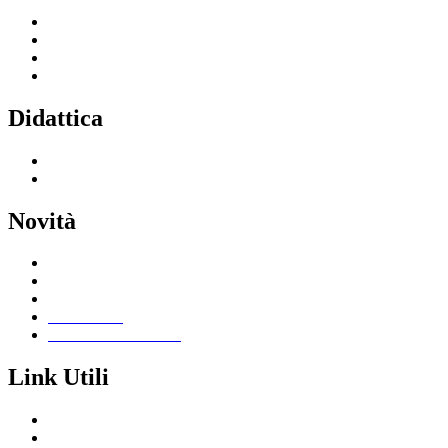
Servizi per le famiglie e studenti
Servizi per il personale scolastico
Indirizzi di studio
Tutti i servizi
Didattica
Offerta formativa
I progetti delle classi
Novità
Le notizie
Le circolari
Calendario eventi
Albo online
Giornalino scolastico
Link Utili
Segreteria Cloud
Registro Cloud