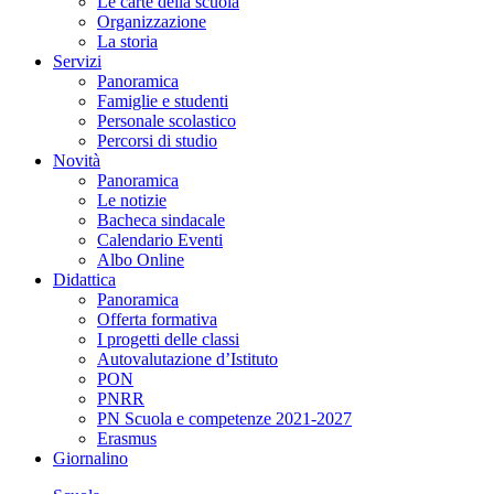
Le carte della scuola
Organizzazione
La storia
Servizi
Panoramica
Famiglie e studenti
Personale scolastico
Percorsi di studio
Novità
Panoramica
Le notizie
Bacheca sindacale
Calendario Eventi
Albo Online
Didattica
Panoramica
Offerta formativa
I progetti delle classi
Autovalutazione d’Istituto
PON
PNRR
PN Scuola e competenze 2021-2027
Erasmus
Giornalino