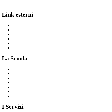
Link esterni
MIUR
Ufficio Scolastico Regionale
Invalsi
Scuola in Chiaro
Iscrizioni On Line
Comune
La Scuola
Presentazione
I luoghi della scuola
Le persone
I numeri della scuola
Le carte della scuola
Organizzazione
La storia
I Servizi