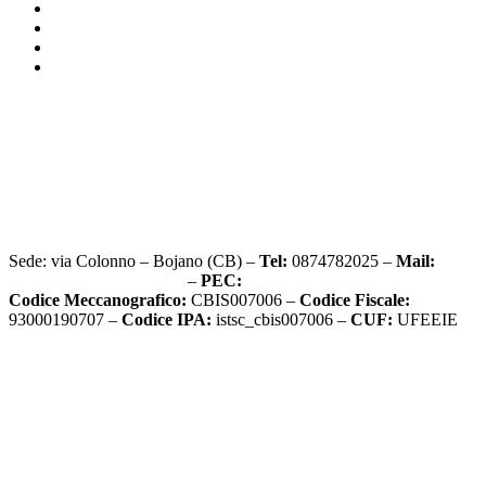
Amministrazione trasparente
Accesso civico
Graduatorie d’istituto
Sito vecchio
Privacy Policy
Dichiarazione di accessibilità
Note legali
Sede: via Colonno – Bojano (CB) –
Tel:
0874782025 –
Mail:
cbis007006@istruzione.it
–
PEC:
cbis007006@pec.istruzione.it
Codice Meccanografico:
CBIS007006 –
Codice Fiscale:
93000190707 –
Codice IPA:
istsc_cbis007006 –
CUF:
UFEEIE