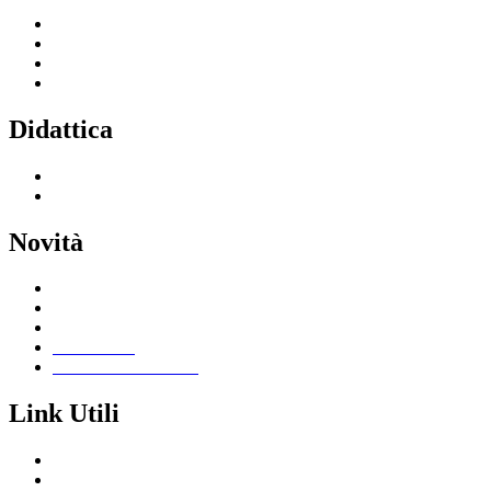
Servizi per le famiglie e studenti
Servizi per il personale scolastico
Indirizzi di studio
Tutti i servizi
Didattica
Offerta formativa
I progetti delle classi
Novità
Le notizie
Le circolari
Calendario eventi
Albo online
Giornalino scolastico
Link Utili
Segreteria Cloud
Registro Cloud