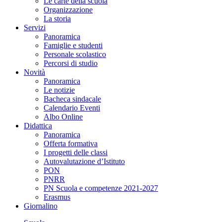
Le carte della scuola
Organizzazione
La storia
Servizi
Panoramica
Famiglie e studenti
Personale scolastico
Percorsi di studio
Novità
Panoramica
Le notizie
Bacheca sindacale
Calendario Eventi
Albo Online
Didattica
Panoramica
Offerta formativa
I progetti delle classi
Autovalutazione d’Istituto
PON
PNRR
PN Scuola e competenze 2021-2027
Erasmus
Giornalino