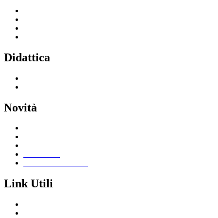
Servizi per le famiglie e studenti
Servizi per il personale scolastico
Indirizzi di studio
Tutti i servizi
Didattica
Offerta formativa
I progetti delle classi
Novità
Le notizie
Le circolari
Calendario eventi
Albo online
Giornalino scolastico
Link Utili
Segreteria Cloud
Registro Cloud