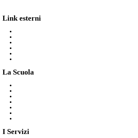
Link esterni
MIUR
Ufficio Scolastico Regionale
Invalsi
Scuola in Chiaro
Iscrizioni On Line
Comune
La Scuola
Presentazione
I luoghi della scuola
Le persone
I numeri della scuola
Le carte della scuola
Organizzazione
La storia
I Servizi