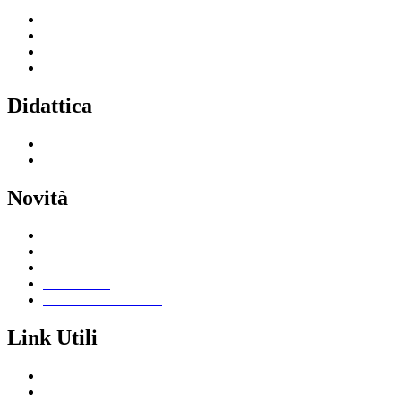
Servizi per le famiglie e studenti
Servizi per il personale scolastico
Indirizzi di studio
Tutti i servizi
Didattica
Offerta formativa
I progetti delle classi
Novità
Le notizie
Le circolari
Calendario eventi
Albo online
Giornalino scolastico
Link Utili
Segreteria Cloud
Registro Cloud