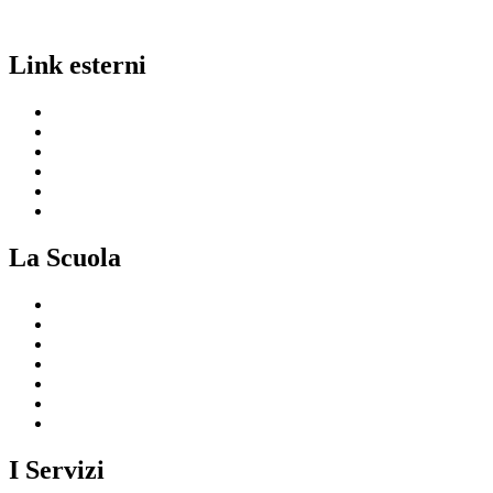
Link esterni
MIUR
Ufficio Scolastico Regionale
Invalsi
Scuola in Chiaro
Iscrizioni On Line
Comune
La Scuola
Presentazione
I luoghi della scuola
Le persone
I numeri della scuola
Le carte della scuola
Organizzazione
La storia
I Servizi