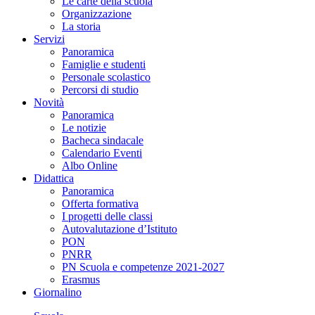
Le carte della scuola
Organizzazione
La storia
Servizi
Panoramica
Famiglie e studenti
Personale scolastico
Percorsi di studio
Novità
Panoramica
Le notizie
Bacheca sindacale
Calendario Eventi
Albo Online
Didattica
Panoramica
Offerta formativa
I progetti delle classi
Autovalutazione d’Istituto
PON
PNRR
PN Scuola e competenze 2021-2027
Erasmus
Giornalino