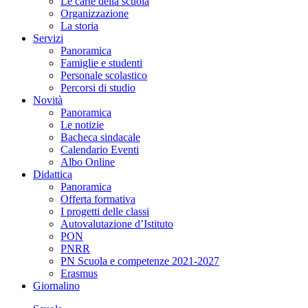
Le carte della scuola
Organizzazione
La storia
Servizi
Panoramica
Famiglie e studenti
Personale scolastico
Percorsi di studio
Novità
Panoramica
Le notizie
Bacheca sindacale
Calendario Eventi
Albo Online
Didattica
Panoramica
Offerta formativa
I progetti delle classi
Autovalutazione d’Istituto
PON
PNRR
PN Scuola e competenze 2021-2027
Erasmus
Giornalino