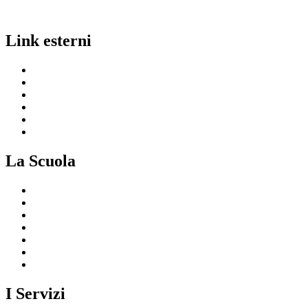
Link esterni
MIUR
Ufficio Scolastico Regionale
Invalsi
Scuola in Chiaro
Iscrizioni On Line
Comune
La Scuola
Presentazione
I luoghi della scuola
Le persone
I numeri della scuola
Le carte della scuola
Organizzazione
La storia
I Servizi