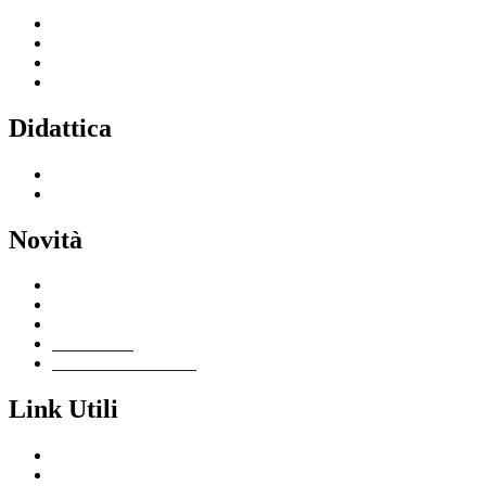
Servizi per le famiglie e studenti
Servizi per il personale scolastico
Indirizzi di studio
Tutti i servizi
Didattica
Offerta formativa
I progetti delle classi
Novità
Le notizie
Le circolari
Calendario eventi
Albo online
Giornalino scolastico
Link Utili
Segreteria Cloud
Registro Cloud