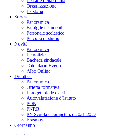
Le carte della scuola
Organizzazione
La storia
Servizi
Panoramica
Famiglie e studenti
Personale scolastico
Percorsi di studio
Novità
Panoramica
Le notizie
Bacheca sindacale
Calendario Eventi
Albo Online
Didattica
Panoramica
Offerta formativa
I progetti delle classi
Autovalutazione d’Istituto
PON
PNRR
PN Scuola e competenze 2021-2027
Erasmus
Giornalino