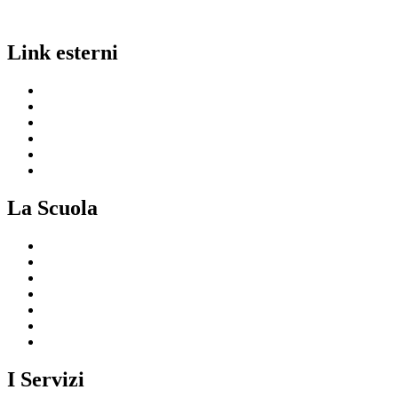
Link esterni
MIUR
Ufficio Scolastico Regionale
Invalsi
Scuola in Chiaro
Iscrizioni On Line
Comune
La Scuola
Presentazione
I luoghi della scuola
Le persone
I numeri della scuola
Le carte della scuola
Organizzazione
La storia
I Servizi