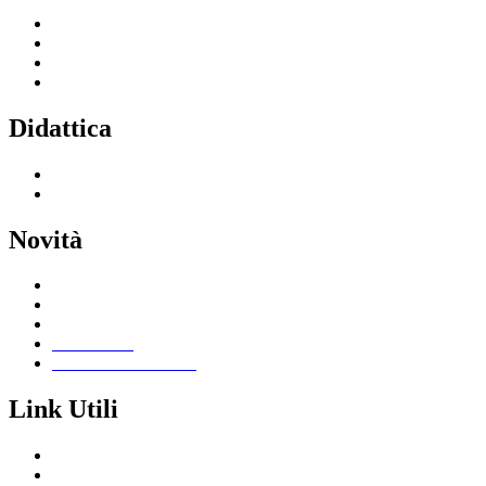
Servizi per le famiglie e studenti
Servizi per il personale scolastico
Indirizzi di studio
Tutti i servizi
Didattica
Offerta formativa
I progetti delle classi
Novità
Le notizie
Le circolari
Calendario eventi
Albo online
Giornalino scolastico
Link Utili
Segreteria Cloud
Registro Cloud