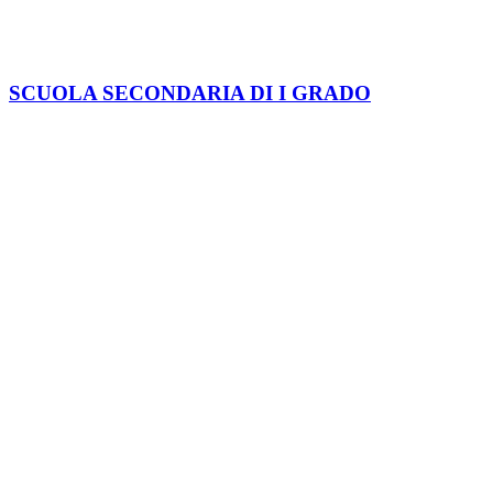
Servizi per le famiglie e studenti
Servizi per il personale scolastico
Indirizzi di studio
Tutti i servizi
Didattica
Offerta formativa
I progetti delle classi
Novità
Le notizie
Le circolari
Calendario eventi
Albo online
Giornalino scolastico
Link Utili
Segreteria Cloud
Registro Cloud