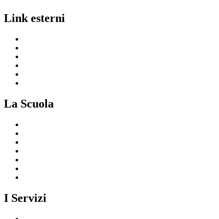
Link esterni
MIUR
Ufficio Scolastico Regionale
Invalsi
Scuola in Chiaro
Iscrizioni On Line
Comune
La Scuola
Presentazione
I luoghi della scuola
Le persone
I numeri della scuola
Le carte della scuola
Organizzazione
La storia
I Servizi
Servizi per le famiglie e studenti