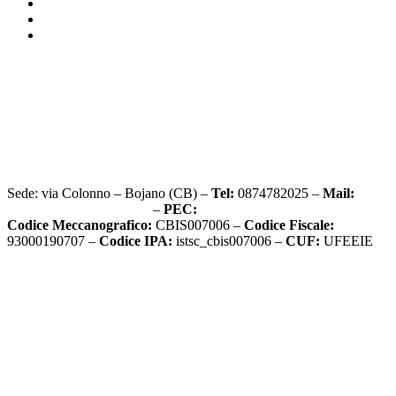
Accesso civico
Graduatorie d’istituto
Sito vecchio
Privacy Policy
Dichiarazione di accessibilità
Note legali
Sede: via Colonno – Bojano (CB) –
Tel:
0874782025 –
Mail:
cbis007006@istruzione.it
–
PEC:
cbis007006@pec.istruzione.it
Codice Meccanografico:
CBIS007006 –
Codice Fiscale:
93000190707 –
Codice IPA:
istsc_cbis007006 –
CUF:
UFEEIE