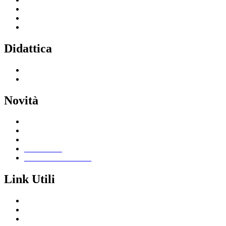
Servizi per il personale scolastico
Indirizzi di studio
Tutti i servizi
Didattica
Offerta formativa
I progetti delle classi
Novità
Le notizie
Le circolari
Calendario eventi
Albo online
Giornalino scolastico
Link Utili
Segreteria Cloud
Registro Cloud
Amministrazione trasparente