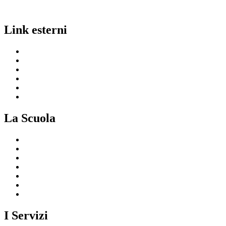
Link esterni
MIUR
Ufficio Scolastico Regionale
Invalsi
Scuola in Chiaro
Iscrizioni On Line
Comune
La Scuola
Presentazione
I luoghi della scuola
Le persone
I numeri della scuola
Le carte della scuola
Organizzazione
La storia
I Servizi