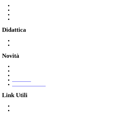
Servizi per le famiglie e studenti
Servizi per il personale scolastico
Indirizzi di studio
Tutti i servizi
Didattica
Offerta formativa
I progetti delle classi
Novità
Le notizie
Le circolari
Calendario eventi
Albo online
Giornalino scolastico
Link Utili
Segreteria Cloud
Registro Cloud